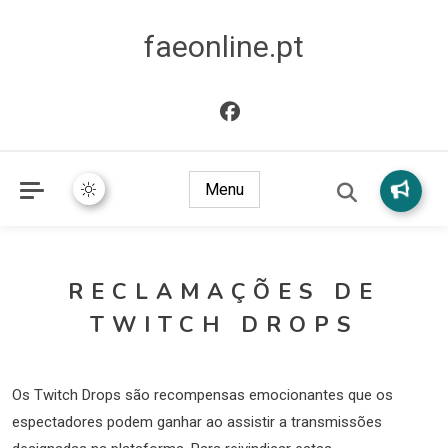
faeonline.pt
Menu
RECLAMAÇÕES DE
TWITCH DROPS
Os Twitch Drops são recompensas emocionantes que os
espectadores podem ganhar ao assistir a transmissões