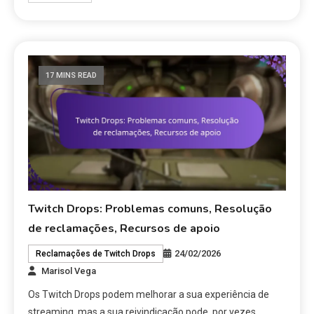
17 MINS READ
Twitch Drops: Problemas comuns, Resolução
de reclamações, Recursos de apoio
24/02/2026
Reclamações de Twitch Drops
Marisol Vega
Os Twitch Drops podem melhorar a sua experiência de
streaming, mas a sua reivindicação pode, por vezes,