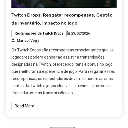
Twitch Drops: Resgatar recompensas, Gestão
de inventário, Impacto no jogo
23/02/2026
Reclamações de Twitch Drops
Marisol Vega
Os Twitch Drops são recompensas emocionantes que os
jogadores podem ganhar ao assistir a transmissões
designadas na Twitch, oferecendo itens e bónus no jogo
que melhoram a experiência de jogo. Para resgatar essas
recompensas, os espectadores devem conectar as suas
contas da Twitch a jogos elegíveis e reivindicar os seus
drops durante as transmissões ao […]
Read More