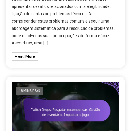
apresentar desafios relacionados com a elegibilidade,
ligação de contas ou problemas técnicos. Ao
compreender estes problemas comuns e seguir uma
abordagem sistemática para a resolução de problemas,
pode resolver as suas preocupações de forma eficaz.
Além disso, uma […]
Read More
18 MINS READ