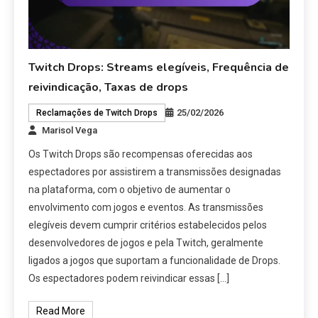
Twitch Drops: Streams elegíveis, Frequência de
reivindicação, Taxas de drops
25/02/2026
Reclamações de Twitch Drops
Marisol Vega
Os Twitch Drops são recompensas oferecidas aos
espectadores por assistirem a transmissões designadas
na plataforma, com o objetivo de aumentar o
envolvimento com jogos e eventos. As transmissões
elegíveis devem cumprir critérios estabelecidos pelos
desenvolvedores de jogos e pela Twitch, geralmente
ligados a jogos que suportam a funcionalidade de Drops.
Os espectadores podem reivindicar essas […]
Read More