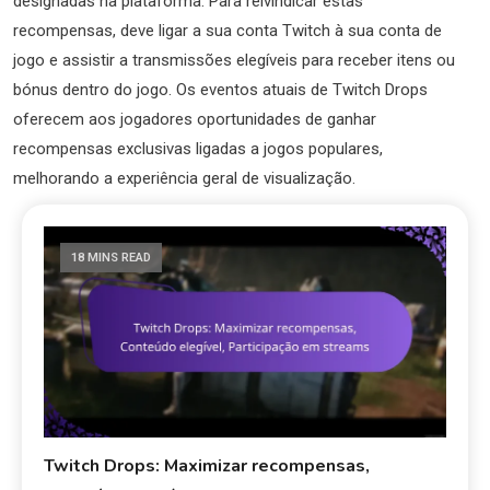
designadas na plataforma. Para reivindicar estas
recompensas, deve ligar a sua conta Twitch à sua conta de
jogo e assistir a transmissões elegíveis para receber itens ou
bónus dentro do jogo. Os eventos atuais de Twitch Drops
oferecem aos jogadores oportunidades de ganhar
recompensas exclusivas ligadas a jogos populares,
melhorando a experiência geral de visualização.
18 MINS READ
Twitch Drops: Maximizar recompensas,