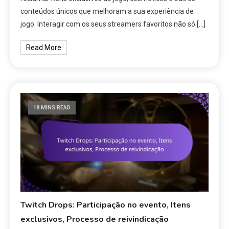
conteúdos únicos que melhoram a sua experiência de
jogo. Interagir com os seus streamers favoritos não só […]
Read More
18 MINS READ
Twitch Drops: Participação no evento, Itens
exclusivos, Processo de reivindicação