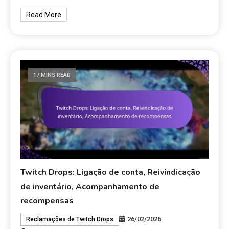
Read More
17 MINS READ
Twitch Drops: Ligação de conta, Reivindicação
de inventário, Acompanhamento de
recompensas
26/02/2026
Reclamações de Twitch Drops