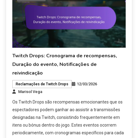
Twitch Drops: Cronograma de recompensas,
Duração do evento, Notificações de
reivindicação
12/03/2026
Reclamações de Twitch Drops
Marisol Vega
Os Twitch Drops são recompensas emocionantes que os
espectadores podem ganhar ao assistir a transmissões
designadas na Twitch, consistindo frequentemente em
itens ou bónus dentro do jogo. Estes eventos ocorrem
periodicamente, com cronogramas específicos para cada