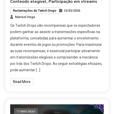
Conteúdo elegível, Participação em streams
13/03/2026
Reclamações de Twitch Drops
Marisol Vega
Os Twitch Drops são recompensas que os espectadores
podem ganhar ao assistir a transmissões específicas na
plataforma, concebidas para aumentar o envolvimento
durante eventos de jogos ou promoções. Para maximizar
as suas recompensas, é essencial participar ativamente
em transmissões elegíveis e compreender a mecânica
por trás dos Twitch Drops. Ao seguir estratégias eficazes,
pode aumentar […]
Read More
17 MINS READ