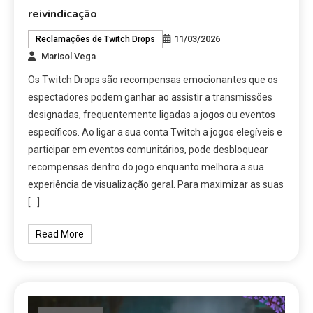
reivindicação
11/03/2026
Reclamações de Twitch Drops
Marisol Vega
Os Twitch Drops são recompensas emocionantes que os
espectadores podem ganhar ao assistir a transmissões
designadas, frequentemente ligadas a jogos ou eventos
específicos. Ao ligar a sua conta Twitch a jogos elegíveis e
participar em eventos comunitários, pode desbloquear
recompensas dentro do jogo enquanto melhora a sua
experiência de visualização geral. Para maximizar as suas
[…]
Read More